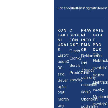
OUR NEWSLETTER
Facebook
Twitter
Instagram
Pinterest
Join Our
Newsletter
KON
O
PRÁV
KATE
TAKT
SPOL
NÍ
GORI
NÍ
EČN
INFO
E
Sign up to hear about
ÚDAJ
OSTI
RMA
PRO
our latest sales, new
E
CE
DUK
O nás
arrivals & more.
TŮ
Eurotr
Reklamační
Články
Elektric
ade50
řád
Servis
00
invalidní
Zásady
Prodávané
s.r.o.
skútry
ochrany
značky
Sever
Elektric
osobních
ojižní
vozíky
údajů
295
Mechani
Morav
Obchodní
invalidní
any
podmínky