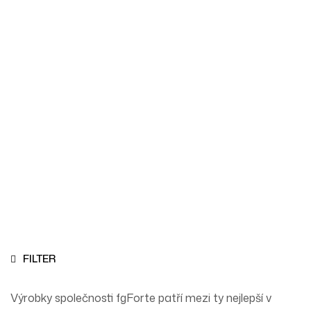
fgFORTE
Homepage
FgFORTE
FILTER
Výrobky společnosti fgForte patří mezi ty nejlepší v