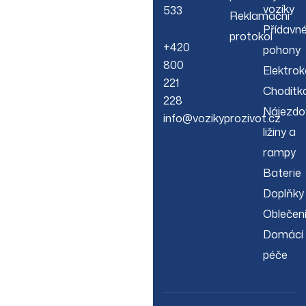
vozíky
533
Reklamační
Přídavn
protokol
+420
pohony
800
Elektrok
221
Chodítk
228
Nájezdo
info@vozikyprozivot.cz
ližiny a
rampy
Baterie
Doplňky
Oblečen
Domácí
péče