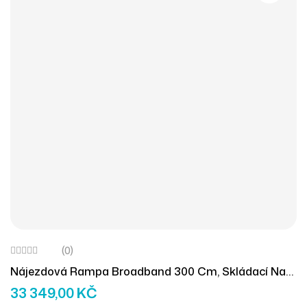
(0)
Nájezdová Rampa Broadband 300 Cm, Skládací Na
Délku A Šířku, Dvoudílná
33 349,00
KČ