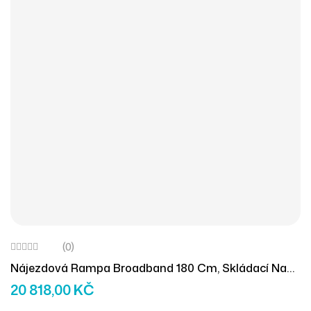
(0)
Nájezdová Rampa Broadband 180 Cm, Skládací Na
Délku A Šířku, Dvoudílná
20 818,00
KČ