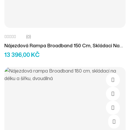
(0)
Nájezdová Rampa Broadband 150 Cm, Skládací Na
Délku (1ks)
13 396,00
KČ
Přidat D