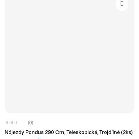
Přidat D
(0)
Nájezdy Pondus 290 Cm, Teleskopické, Trojdílné (2ks)