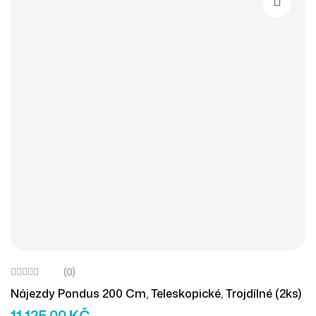
Přidat D
(0)
Nájezdy Pondus 200 Cm, Teleskopické, Trojdílné (2ks)
11 125,00
KČ