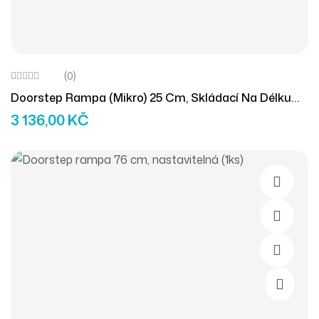
(0)
Doorstep Rampa (mikro) 25 Cm, Skládací Na Délku
(2ks)
3 136,00
KČ
Přidat D