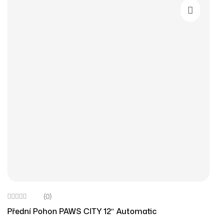
Přidat D
(0)
Přední Pohon PAWS CITY 12″ Automatic