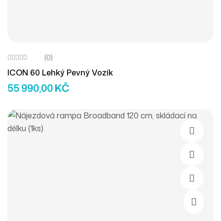
(0)
ICON 60 Lehký Pevný Vozík
55 990,00
KČ
Přidat D