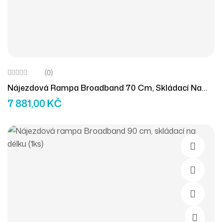
(0)
Nájezdová Rampa Broadband 70 Cm, Skládací Na
Délku (1ks)
7 881,00
KČ
Přidat D