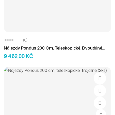
(0)
Nájezdy Pondus 200 Cm, Teleskopické, Dvoudílné
(2ks)
9 462,00
KČ