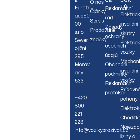
E
CE
DUK
O nás
arrivals & more.
TŮ
Eurotr
Reklamační
Články
Elektric
ade50
řád
Servis
00
invalidní
Zásady
Prodávané
s.r.o.
skútry
ochrany
značky
Sever
Elektric
osobních
ojižní
vozíky
údajů
295
Mechani
Morav
Obchodní
invalidní
any
podmínky
vozíky
533
Reklamační
Přídavn
protokol
+420
pohony
800
Elektrok
221
Chodítk
228
Nájezdo
info@vozikyprozivot.cz
ližiny a