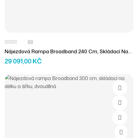
(0)
Nájezdová Rampa Broadband 240 Cm, Skládací Na
Délku A Šířku, Dvoudílná
29 091,00
KČ
Přidat D