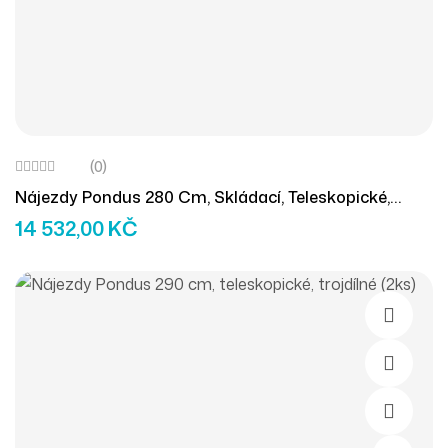
(0)
Nájezdy Pondus 280 Cm, Skládací, Teleskopické,
Trojdílné (2ks)
14 532,00
KČ