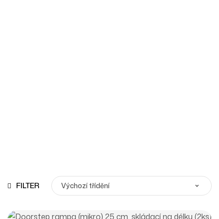
Rehasense
Homepage
Produkty
Rehasense
FILTER