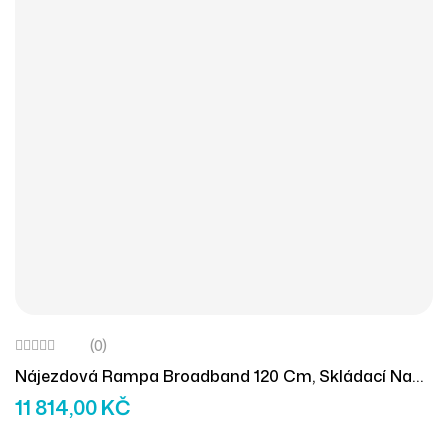
(0)
Nájezdová Rampa Broadband 120 Cm, Skládací Na
Délku (1ks)
11 814,00
KČ