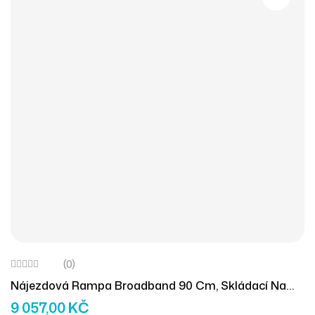
(0)
Nájezdová Rampa Broadband 90 Cm, Skládací Na
Délku (1ks)
9 057,00
KČ