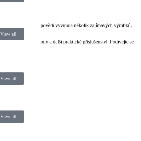
nost Rollick. Místo odpovědi vyvinula několik zajímavých výrobků,
View all
 vyrábí pákové pohony a další praktické příslušenství. Podívejte se
View all
View all