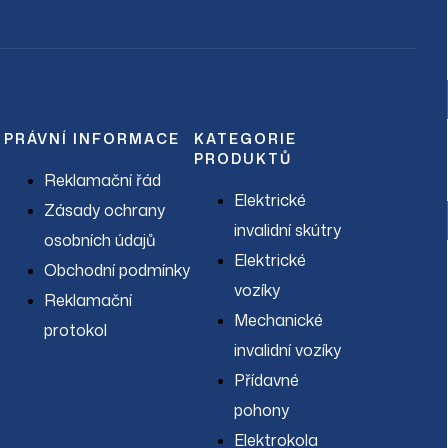
Oblečení
PRÁVNÍ INFORMACE
KATEGORIE
PRODUKTŮ
Reklamační řád
Domácí péče
Elektrické
Zásady ochrany
invalidní skútry
osobních údajů
Elektrické
Obchodní podmínky
vozíky
Reklamační
Poradna
Časté dotazy
Mechanické
protokol
Jak vybrat elektrický invalidní skútr
invalidní vozíky
Jak vybrat mechanický invalidní vozík
Jak vybrat elektrický invalidní vozík
Přídavné
Jak vybrat přídavné pohony k vozíkům
Jak vybrat chodítko
pohony
Dotace
Elektrokola
Doprava