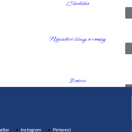
Chodítka
Nájezdové ližiny a rampy
Baterie
Doplňky
itter
Instagram
Pinterest