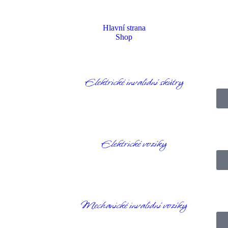
Hlavní strana
Shop
Elektrické invalidní skútry
Rollick
Elektrické vozíky
Homepage
Rollick
Mechanické invalidní vozíky