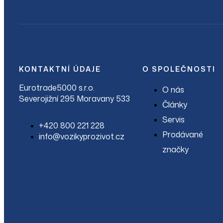
KONTAKTNÍ ÚDAJE
O SPOLEČNOSTI
Eurotrade5000 s.r.o.
O nás
Severojižní 295 Moravany 533
Články
Servis
+420 800 221 228
Prodávané
info@vozikyprozivot.cz
značky