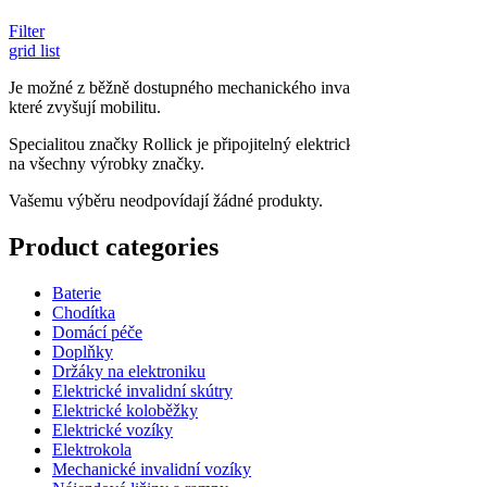
Filter
grid
list
Je možné z běžně dostupného mechanického invalidního vozíku udělat 
které zvyšují mobilitu.
Specialitou značky Rollick je připojitelný elektrický handbike, kter
na všechny výrobky značky.
Vašemu výběru neodpovídají žádné produkty.
Product categories
Baterie
Chodítka
Domácí péče
Doplňky
Držáky na elektroniku
Elektrické invalidní skútry
Elektrické koloběžky
Elektrické vozíky
Elektrokola
Mechanické invalidní vozíky