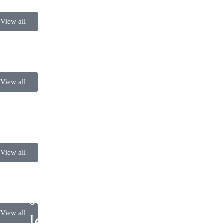
View all
View all
View all
OUR NEWSLETTER
View all
Join Our