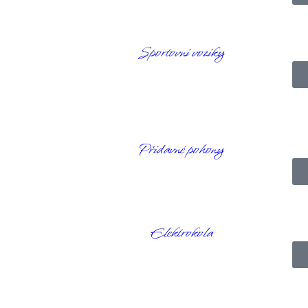
Sportovní vozíky
výkonnější stroj pro delší cestování? Tuhle otázku si položila společ
ý z obyčejného vozíku udělá mnohem užitečnějšího pomocníka. Firma dále
Přídavné pohony
Elektrokola