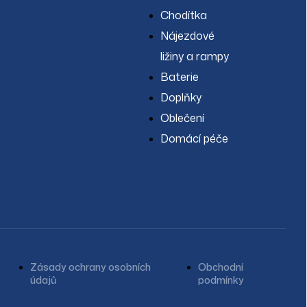
Servis
Chodítka
Prodávané značky
O nás
Nájezdové
Články
ližiny a rampy
Kontakt
Baterie
Doplňky
Oblečení
Domácí péče
Zásady ochrany osobních
Obchodní
údajů
podmínky