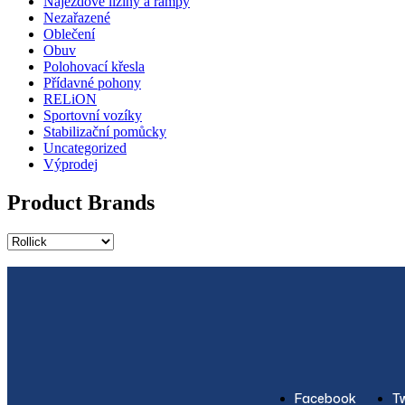
Nájezdové ližiny a rampy
Nezařazené
Oblečení
Obuv
Polohovací křesla
Přídavné pohony
RELiON
Sportovní vozíky
Stabilizační pomůcky
Uncategorized
Výprodej
Product Brands
Facebook
Tw