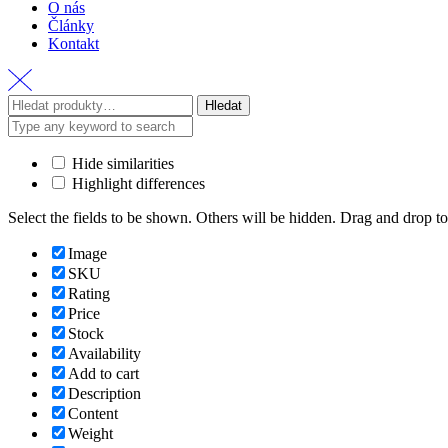
O nás
Články
Kontakt
Hledat
Hide similarities
Highlight differences
Select the fields to be shown. Others will be hidden. Drag and drop to
Image
SKU
Rating
Price
Stock
Availability
Add to cart
Description
Content
Weight