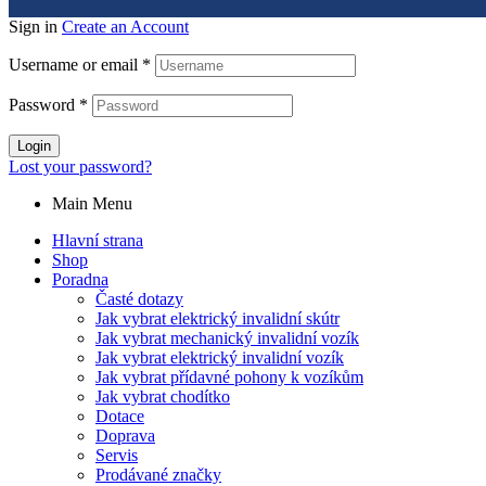
Sign in
Create an Account
Username or email
*
Password
*
Login
Lost your password?
Main Menu
Hlavní strana
Shop
Poradna
Časté dotazy
Jak vybrat elektrický invalidní skútr
Jak vybrat mechanický invalidní vozík
Jak vybrat elektrický invalidní vozík
Jak vybrat přídavné pohony k vozíkům
Jak vybrat chodítko
Dotace
Doprava
Servis
Prodávané značky