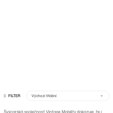
Vintage Mobility
Homepage
Produkty
Vintage Mobility
FILTER
Švýcarská společnost Vintage Mobility dokazuje, že i