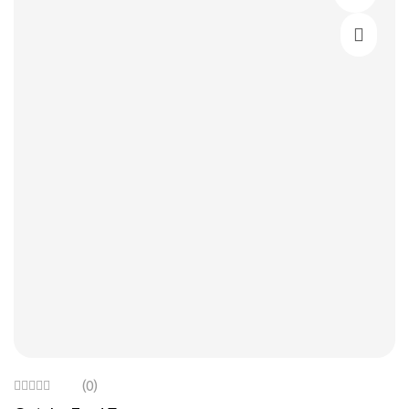
Výběr M
(0)