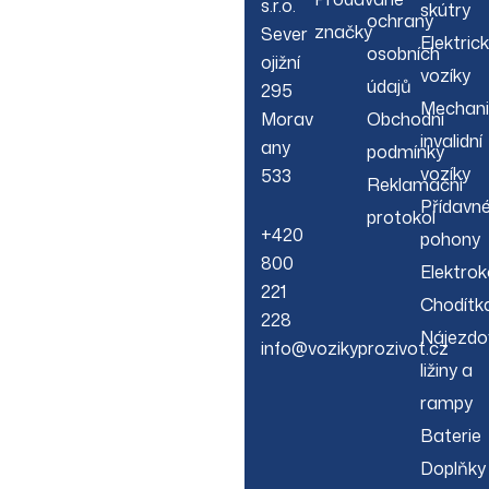
s.r.o.
skútry
ochrany
značky
Sever
Elektric
osobních
ojižní
vozíky
údajů
295
Mechani
Morav
Obchodní
invalidní
any
podmínky
vozíky
533
Reklamační
Přídavn
protokol
+420
pohony
800
Elektrok
221
Chodítk
228
Nájezdo
info@vozikyprozivot.cz
ližiny a
rampy
Baterie
Doplňky